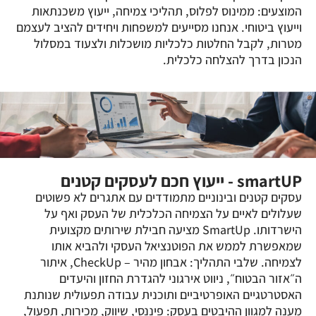
המוצעים: ממינוס לפלוס, תהליכי צמיחה, ייעוץ משכנתאות
וייעוץ ביטוחי. אנחנו מסייעים למשפחות ויחידים להציב לעצמם
מטרות, לקבל החלטות כלכליות מושכלות ולצעוד במסלול
הנכון בדרך להצלחה כלכלית.
smartUP - ייעוץ חכם לעסקים קטנים
עסקים קטנים ובינוניים מתמודדים עם אתגרים לא פשוטים
שעלולים לאיים על הצמיחה הכלכלית של העסק ואף על
הישרדותו. SmartUp מציעה חבילת שירותים מקצועית
שמאפשרת לממש את הפוטנציאל העסקי ולהביא אותו
לצמיחה. שלבי התהליך: אבחון מהיר – CheckUp, איתור
ה״אזור הבטוח״, ניווט אירגוני להגדרת החזון והיעדים
האסטרטגיים האופרטיביים ותוכנית עבודה תפעולית שנותנת
מענה למגוון ההיבטים בעסק: פיננסי, שיווק, מכירות, תפעול,