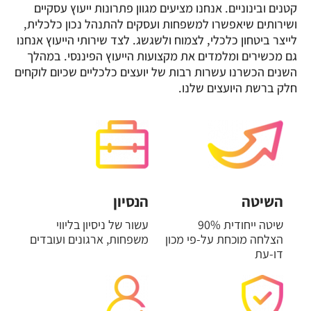
קטנים ובינוניים. אנחנו מציעים מגוון פתרונות ייעוץ עסקיים
ושירותים שיאפשרו למשפחות ועסקים להתנהל נכון כלכלית,
תהליכי ליווי וייעוץ
לו
לייצר ביטחון כלכלי, לצמוח ולשגשג. לצד שירותי הייעוץ אנחנו
פיננסי להתנהלות
גם מכשירים ומלמדים את מקצועות הייעוץ הפיננסי. במהלך
א
השנים הכשרנו עשרות רבות של יועצים כלכליים שכיום לוקחים
כלכלית נכונה
הע
חלק ברשת היועצים שלנו.
תוצאות מדהימות ב-90 יום
למ
השיטה
הנסיון
שיטה ייחודית 90%
עשור של ניסיון בליווי
הצלחה מוכחת על-פי מכון
משפחות, ארגונים ועובדים
דו-עת